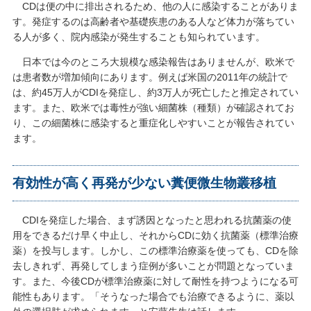
CDは便の中に排出されるため、他の人に感染することがありま
す。発症するのは高齢者や基礎疾患のある人など体力が落ちてい
る人が多く、院内感染が発生することも知られています。
日本では今のところ大規模な感染報告はありませんが、欧米で
は患者数が増加傾向にあります。例えば米国の2011年の統計で
は、約45万人がCDIを発症し、約3万人が死亡したと推定されてい
ます。また、欧米では毒性が強い細菌株（種類）が確認されてお
り、この細菌株に感染すると重症化しやすいことが報告されてい
ます。
有効性が高く再発が少ない糞便微生物叢移植
CDIを発症した場合、まず誘因となったと思われる抗菌薬の使
用をできるだけ早く中止し、それからCDに効く抗菌薬（標準治療
薬）を投与します。しかし、この標準治療薬を使っても、CDを除
去しきれず、再発してしまう症例が多いことが問題となっていま
す。また、今後CDが標準治療薬に対して耐性を持つようになる可
能性もあります。「そうなった場合でも治療できるように、薬以