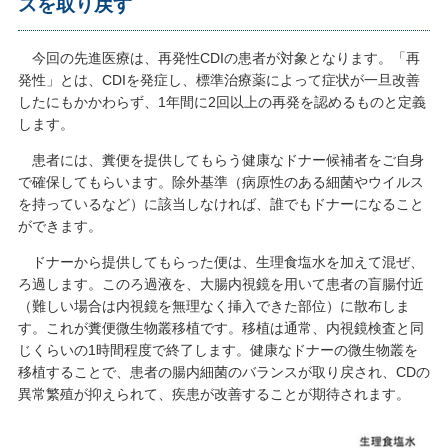
スを取り戻す
今回の先進医療は、再発性CDIの患者が対象となります。「再
発性」とは、CDIを発症し、標準治療薬によって症状が一旦改善
したにもかかわらず、1年間に2回以上の再発を認めるものと定義
します。
患者には、糞便を提供してもらう健康なドナー候補者をご自身
で確保してもらいます。除外基準（病原性のある細菌やウイルス
を持っているなど）に該当しなければ、誰でもドナーになること
ができます。
ドナーから提供してもらった便は、生理食塩水を加えて混ぜ、
ろ過します。このろ過液を、大腸内視鏡を用いて患者の盲腸付近
（難しい場合は内視鏡を無理なく挿入できた部位）に散布しま
す。これが糞便微生物叢移植です。移植は通常、内視鏡検査と同
じくらいの1時間程度で終了します。健康なドナーの微生物叢を
移植することで、患者の腸内細菌のバランスが取り戻され、CDの
異常繁殖が抑えられて、疾患が改善することが期待されます。