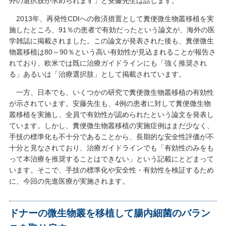
外の選択肢が求められます」と安藤先生は話します。
2013年、再発性CDIへの救済措置として糞便微生物叢移植を実
施したところ、91％の患者で有効だったという論文が、海外の医
学雑誌に掲載されました。この論文が発表された後も、糞便微生
物叢移植は80～90％という高い有効性が見込まれることが報告さ
れており、欧米では既に治療ガイドラインにも「強く推奨され
る」あるいは「治療選択肢」として掲載されています。
一方、日本でも、いくつかの研究で糞便微生物叢移植の有効性
が示されています。安藤先生も、4例の患者に対して糞便微生物
叢移植を実施し、全員で有効性が認められたという論文を発表し
ています。しかし、糞便微生物叢移植の実施症例はまだ少なく、
手技の標準化も不十分であることから、長期的な安全性評価が不
十分と見なされており、治療ガイドラインでも「有効性のみをも
って本治療を推奨することはできない」という記載にとどまって
います。そこで、手技の標準化や安全性・有効性を検証するため
に、今回の先進医療が実施されます。
ドナーの微生物叢を移植して腸内細菌のバラン