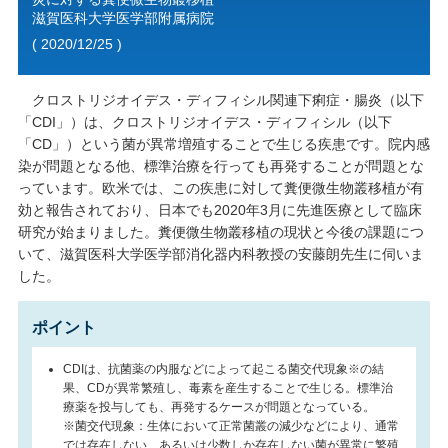
滋賀医科大学医学部附属病院
( 2020/12/25 )
クロストリジオイデス・ディフィシル関連下痢症・腸炎（以下
「CDI」）は、クロストリジオイデス・ディフィシル（以下
「CD」）という菌が異常増殖することで生じる疾患です。院内感
染が問題となる他、標準治療を行っても再発することが問題とな
っています。欧米では、この疾患に対して糞便微生物叢移植が有
効と報告されており、日本でも2020年3月に先進医療として臨床
研究が始まりました。糞便微生物叢移植の現状と今後の課題につ
いて、滋賀医科大学医学部消化器内科教授の安藤朗先生に伺いま
した。
ポイント
CDIは、抗菌薬の内服などによって起こる菌交代現象※の結
果、CDが異常繁殖し、毒素を産生することで生じる。標準治
療薬を投与しても、再発するケースが問題となっている。
※菌交代現象：生体において正常菌叢の減少などにより、通常
では存在しない、あるいは少数しか存在しない菌が異常に繁殖