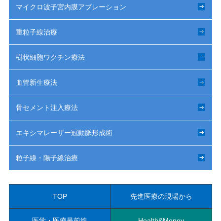
マイクロ波子宮内膜アブレーション
重粒子線治療
樹状細胞ワクチン療法
血管新生療法
骨セメント注入療法
エキシマレーザー冠動脈形成術
粒子線・陽子線治療
TOP
先進医療の現場から
医学・医療最前線
Health&Money