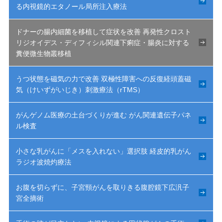
る内視鏡的エタノール局所注入療法
ドナーの腸内細菌を移植して症状を改善 再発性クロスト
リジオイデス・ディフィシル関連下痢症・腸炎に対する
糞便微生物叢移植
うつ状態を磁気の力で改善 双極性障害への反復経頭蓋磁
気（けいずがいじき）刺激療法（rTMS）
がんゲノム医療の土台づくりが進む がん関連遺伝子パネ
ル検査
小さな乳がんに「メスを入れない」選択肢 経皮的乳がん
ラジオ波焼灼療法
お腹を切らずに、子宮頸がんを取りきる腹腔鏡下広汎子
宮全摘術