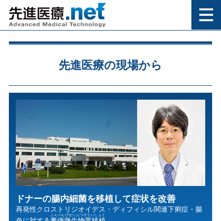
先進医療の現場から
ドナーの腸内細菌を移植して症状を改善
再発性クロストリジオイデス・ディフィシル関連下痢症・腸
ふんべんびせいぶつそういしょく
炎に対する
糞便微生物叢移植