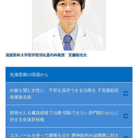
滋賀医科大学医学部消化器内科教授 安藤朗先生
先進医療の現場から
妊娠を望む女性に、子宮を温存できる治療を 子宮腺筋症
病巣除去術
胆管がんを臓器移植で治療 切除できない肝門部のがんに
対する生体肝移植
エタノールを使って腫瘍を治す 膵神経内分泌腫瘍に対す