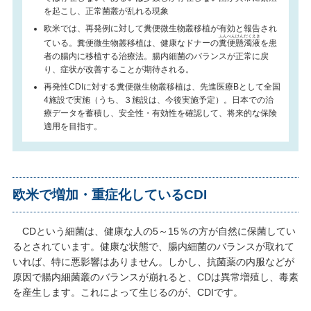
を起こし、正常菌叢が乱れる現象
欧米では、再発例に対して糞便微生物叢移植が有効と報告され
ふんべんけんだくえき
ている。糞便微生物叢移植は、健康なドナーの
糞便懸濁液
を患
者の腸内に移植する治療法。腸内細菌のバランスが正常に戻
り、症状が改善することが期待される。
再発性CDIに対する糞便微生物叢移植は、先進医療Bとして全国
4施設で実施（うち、３施設は、今後実施予定）。日本での治
療データを蓄積し、安全性・有効性を確認して、将来的な保険
適用を目指す。
欧米で増加・重症化しているCDI
CDという細菌は、健康な人の5～15％の方が自然に保菌してい
るとされています。健康な状態で、腸内細菌のバランスが取れて
いれば、特に悪影響はありません。しかし、抗菌薬の内服などが
原因で腸内細菌叢のバランスが崩れると、CDは異常増殖し、毒素
を産生します。これによって生じるのが、CDIです。