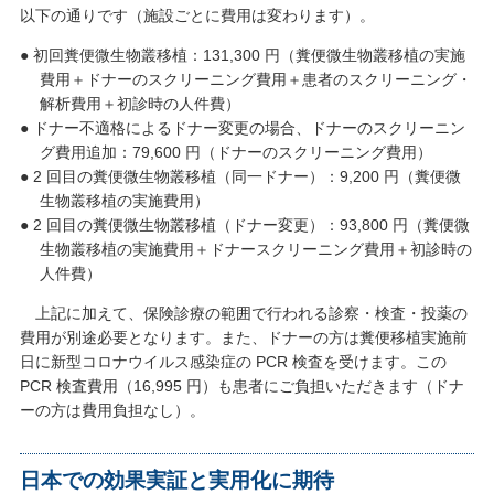
以下の通りです（施設ごとに費用は変わります）。
● 初回糞便微生物叢移植：131,300 円（糞便微生物叢移植の実施
費用＋ドナーのスクリーニング費用＋患者のスクリーニング・
解析費用＋初診時の人件費）
● ドナー不適格によるドナー変更の場合、ドナーのスクリーニン
グ費用追加：79,600 円（ドナーのスクリーニング費用）
● 2 回目の糞便微生物叢移植（同一ドナー）：9,200 円（糞便微
生物叢移植の実施費用）
● 2 回目の糞便微生物叢移植（ドナー変更）：93,800 円（糞便微
生物叢移植の実施費用＋ドナースクリーニング費用＋初診時の
人件費）
上記に加えて、保険診療の範囲で行われる診察・検査・投薬の
費用が別途必要となります。また、ドナーの方は糞便移植実施前
日に新型コロナウイルス感染症の PCR 検査を受けます。この
PCR 検査費用（16,995 円）も患者にご負担いただきます（ドナ
ーの方は費用負担なし）。
日本での効果実証と実用化に期待