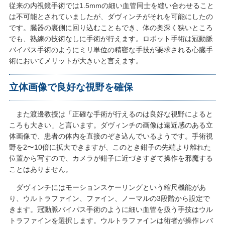
従来の内視鏡手術では1.5mmの細い血管同士を縫い合わせること
は不可能とされていましたが、ダヴィンチがそれを可能にしたの
です。臓器の裏側に回り込むこともでき、体の奥深く狭いところ
でも、熟練の技術なしに手術が行えます。ロボット手術は冠動脈
バイパス手術のようにミリ単位の精密な手技が要求される心臓手
術においてメリットが大きいと言えます。
立体画像で良好な視野を確保
また渡邊教授は「正確な手術が行えるのは良好な視野によると
ころも大きい」と言います。ダヴィンチの画像は遠近感のある立
体画像で、患者の体内を直接のぞき込んでいるようです。手術視
野を2〜10倍に拡大できますが、このとき鉗子の先端より離れた
位置から写すので、カメラが鉗子に近づきすぎて操作を邪魔する
ことはありません。
ダヴィンチにはモーションスケーリングという縮尺機能があ
り、ウルトラファイン、ファイン、ノーマルの3段階から設定で
きます。冠動脈バイパス手術のように細い血管を扱う手技はウル
トラファインを選択します。ウルトラファインは術者が操作レバ