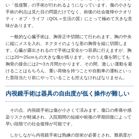
い「低侵襲」の手術が行われるようになっています。傷の小さな
手術の利点は見た目の問題だけでなく、術後の社会復帰やクオリ
ティ・オブ・ライフ（QOL＝生活の質）にとって極めて大きな意
味があります。
一般的な心臓手術は、胸骨正中切開にて行われます。胸の中央
に縦にメスを入れ、ネクタイのような形の胸骨を縦に切開しま
す。心臓が露出されるので手術は安全かつ容易に行えますが、胸
には20〜25cmもの大きな傷が残ります。そのうえ傷を閉じても
胸骨の接合には2〜3カ月間かかります。その間、激しい運動を避
けることはもちろん、重い荷物を持つことや自動車の運転といっ
た普段当たり前にやっていることも控えなければなりません。
内視鏡手術は器具の自由度が低く操作が難しい
その点、内視鏡手術は傷が小さくて済みます。傷口の疼痛や感
染リスクが軽減され、入院期間の短縮や術後の早期回復によって
早い段階での社会復帰が可能です。
しかしながら内視鏡手術は熟練の技術が必要とされ、難易度が