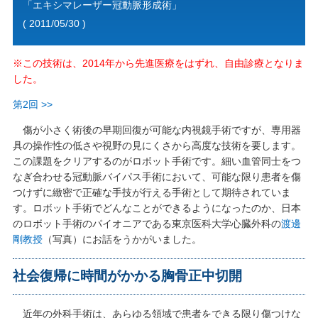
「エキシマレーザー冠動脈形成術」
( 2011/05/30 )
※この技術は、2014年から先進医療をはずれ、自由診療となりま
した。
第2回 >>
傷が小さく術後の早期回復が可能な内視鏡手術ですが、専用器
具の操作性の低さや視野の見にくさから高度な技術を要します。
この課題をクリアするのがロボット手術です。細い血管同士をつ
なぎ合わせる冠動脈バイパス手術において、可能な限り患者を傷
つけずに緻密で正確な手技が行える手術として期待されていま
す。ロボット手術でどんなことができるようになったのか、日本
のロボット手術のパイオニアである東京医科大学心臓外科の
渡邊
剛教授
（写真）にお話をうかがいました。
社会復帰に時間がかかる胸骨正中切開
近年の外科手術は、あらゆる領域で患者をできる限り傷つけな