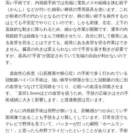
高い手術です。内視鏡手術では先端に電気メスや組織を挟む鉗子
（かんし）などが付いた細長い棒状の専用器具を使います。これ
が術者の手の代わりとなるのですが、柄の長い鉗子を操作するの
はとても不安定でやりにくいのです。しかも前後、左右、上下の
直線的な動きに限られるため、細かな作業が困難です。通常の内
視鏡鉗子は組織をつまんで移動させたり、自分に対して横長にあ
る血管を切ることはできても、縦長にある血管を切る作業はでき
ません。臓器の向きは変えられないので手首を返す動きが必要で
すが、器具の“手首”が固定されていて先端の自由が利かないので
す。
虚血性心疾患（心筋梗塞や狭心症）の手術で多く行われている
冠動脈バイパス手術は、強い狭窄や閉塞が生じた冠動脈の先に別
の血管をつなげて迂回路をつくり、心筋への血流を回復させま
す。「直径1.5mmほどの血管を扱うため、手技の正確さはその手
術成績に大きく影響します」と渡邊教授は言います。
さらに内視鏡手術は視野が狭いうえ、距離感がつかみにくい平
面画像であることも手技をより難しくしています。日常生活でも
テレビで野球を見ていて、バッターが打った瞬間「ホームラン
だ！」と思ったら外野フライだったということがあります。手術