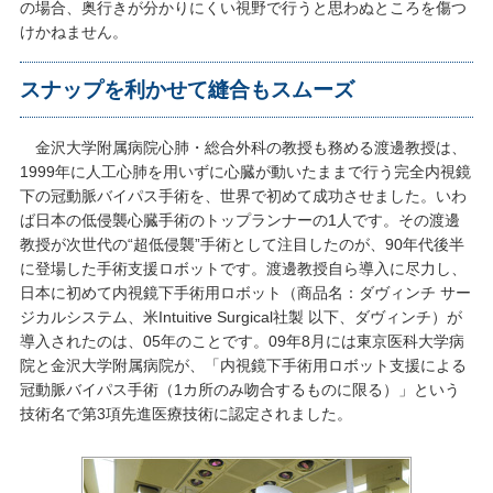
の場合、奥行きが分かりにくい視野で行うと思わぬところを傷つ
けかねません。
スナップを利かせて縫合もスムーズ
金沢大学附属病院心肺・総合外科の教授も務める渡邊教授は、
1999年に人工心肺を用いずに心臓が動いたままで行う完全内視鏡
下の冠動脈バイパス手術を、世界で初めて成功させました。いわ
ば日本の低侵襲心臓手術のトップランナーの1人です。その渡邊
教授が次世代の“超低侵襲”手術として注目したのが、90年代後半
に登場した手術支援ロボットです。渡邊教授自ら導入に尽力し、
日本に初めて内視鏡下手術用ロボット（商品名：ダヴィンチ サー
ジカルシステム、米Intuitive Surgical社製 以下、ダヴィンチ）が
導入されたのは、05年のことです。09年8月には東京医科大学病
院と金沢大学附属病院が、「内視鏡下手術用ロボット支援による
冠動脈バイパス手術（1カ所のみ吻合するものに限る）」という
技術名で第3項先進医療技術に認定されました。