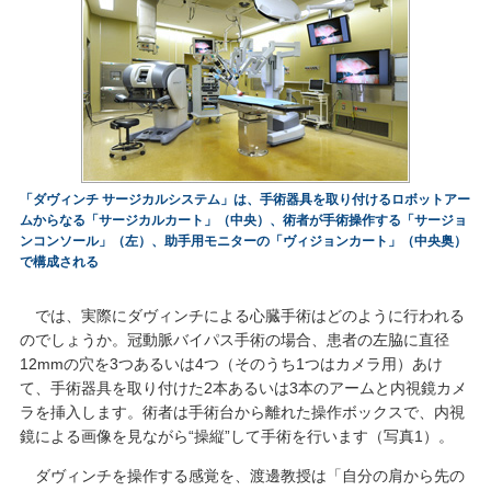
「ダヴィンチ サージカルシステム」は、手術器具を取り付けるロボットアー
ムからなる「サージカルカート」（中央）、術者が手術操作する「サージョ
ンコンソール」（左）、助手用モニターの「ヴィジョンカート」（中央奥）
で構成される
では、実際にダヴィンチによる心臓手術はどのように行われる
のでしょうか。冠動脈バイパス手術の場合、患者の左脇に直径
12mmの穴を3つあるいは4つ（そのうち1つはカメラ用）あけ
て、手術器具を取り付けた2本あるいは3本のアームと内視鏡カメ
ラを挿入します。術者は手術台から離れた操作ボックスで、内視
鏡による画像を見ながら“操縦”して手術を行います（写真1）。
ダヴィンチを操作する感覚を、渡邊教授は「自分の肩から先の