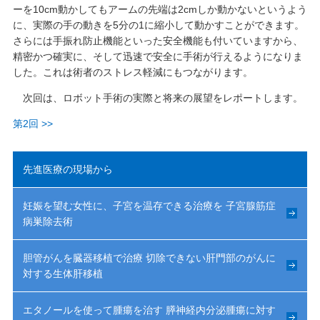
ーを10cm動かしてもアームの先端は2cmしか動かないというよう
に、実際の手の動きを5分の1に縮小して動かすことができます。
さらには手振れ防止機能といった安全機能も付いていますから、
精密かつ確実に、そして迅速で安全に手術が行えるようになりま
した。これは術者のストレス軽減にもつながります。
次回は、ロボット手術の実際と将来の展望をレポートします。
第2回 >>
先進医療の現場から
妊娠を望む女性に、子宮を温存できる治療を 子宮腺筋症
病巣除去術
胆管がんを臓器移植で治療 切除できない肝門部のがんに
対する生体肝移植
エタノールを使って腫瘍を治す 膵神経内分泌腫瘍に対す