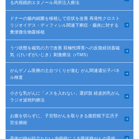
る内視鏡的エタノール局所注入療法
ドナーの腸内細菌を移植して症状を改善 再発性クロスト
リジオイデス・ディフィシル関連下痢症・腸炎に対する
糞便微生物叢移植
うつ状態を磁気の力で改善 双極性障害への反復経頭蓋磁
気（けいずがいじき）刺激療法（rTMS）
がんゲノム医療の土台づくりが進む がん関連遺伝子パネ
ル検査
小さな乳がんに「メスを入れない」選択肢 経皮的乳がん
ラジオ波焼灼療法
お腹を切らずに、子宮頸がんを取りきる腹腔鏡下広汎子
宮全摘術
手術の跡が目立たない 内視鏡による甲状腺がんの手術