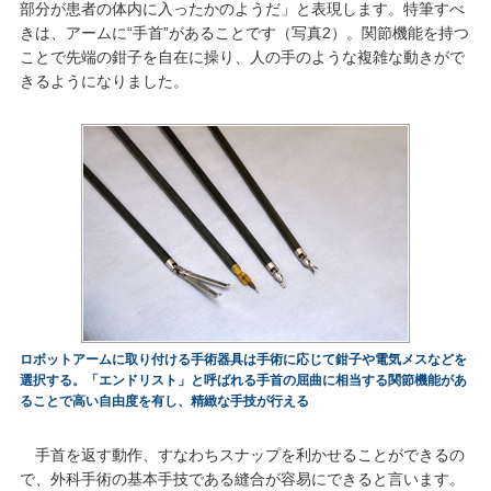
部分が患者の体内に入ったかのようだ」と表現します。特筆すべ
きは、アームに“手首”があることです（写真2）。関節機能を持つ
ことで先端の鉗子を自在に操り、人の手のような複雑な動きがで
きるようになりました。
ロボットアームに取り付ける手術器具は手術に応じて鉗子や電気メスなどを
選択する。「エンドリスト」と呼ばれる手首の屈曲に相当する関節機能があ
ることで高い自由度を有し、精緻な手技が行える
手首を返す動作、すなわちスナップを利かせることができるの
で、外科手術の基本手技である縫合が容易にできると言います。