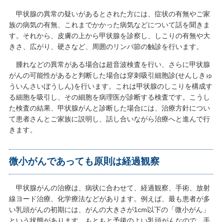
甲状腺の異常の疑いがあるとされた方には、症状の有無やご家
族の病気の有無、これまでかかった病気などについて話を聞きま
す。それから、皮膚の上から甲状腺を診察し、しこりの有無や大
きさ、広がり、硬さなど、周囲のリンパ節の触診を行います。
腫れなどの異常がある場合は超音波検査を行い、さらに甲状腺
がんの可能性があると判断した場合は穿刺吸引細胞診(せんしきゅ
ういんさいぼうしん)を行います。これは甲状腺のしこりを構成す
る細胞を吸引し、その細胞を病理医が診断する検査です。こうし
た検査の結果、甲状腺がんと診断した場合には、治療方針につい
て患者さんとご家族に説明し、話し合いながら治療へと進んで行
きます。
微小がんであっても原則は経過観察
甲状腺がんの治療は、病状に合わせて、経過観察、手術、放射
線ヨード治療、化学療法などがあります。例えば、最も患者が多
い乳頭がんの初期には、がんの大きさが1cm以下の「微小がん」
という状態があります。もともと予後のよい乳頭がんなので、手