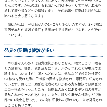
を占めています。やはり女性に多く、発症年齢は40～60歳代がほ
とんどです。がんの進行も乳頭がん同様ゆっくりですが、血液を
通して肺や骨などへの転移も多く、その結果生存率は乳頭がんに
比べると少し悪くなります。
髄様がんは、甲状腺がんの1～2％と少ないのですが、2～3割は
遺伝子異常が原因で発症する家族性甲状腺がんであることが分か
っています。
発見の契機は健診が多い
甲状腺がんの多くは自覚症状がありません。喉のしこり、喉も
との違和感、痛み、飲み込みにくさ、声のかすれなどが現れて受
診する人もいますが、ほとんどの人は、健診などで超音波検査や
CT検査を受けた際に甲状腺の異常を指摘され、専門医に紹介され
ています。例えば、動脈硬化症の疑いがある方が検診で頸動脈の
エコー検査を行ったところ、頸動脈の近くにある甲状腺の異常が
発見されたケースがあります。また、肺炎や肝がん検診などで胸
部のCT検査を行った、その際に甲状腺の腫れやしこりが発見され
ることもあります。