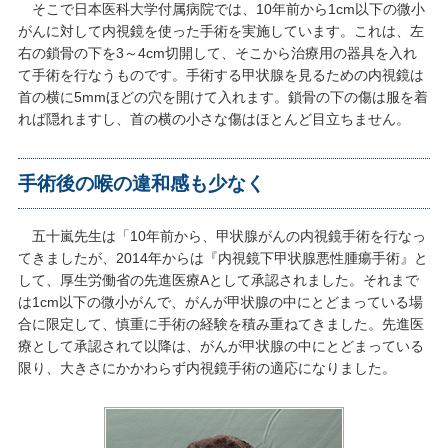
そこで日本医科大学付属病院では、10年前から1cm以下の微小
がんに対して内視鏡を使った手術を実施しています。これは、左
右の鎖骨の下を3～4cm切開して、そこから治療用の器具を入れ
て手術を行なうものです。手術する甲状腺を見るための内視鏡は
首の横に5mmほどの穴を開けて入れます。鎖骨の下の傷は服を着
れば隠れますし、首の横の小さな傷はほとんど目立ちません。
手術後の喉の違和感も少なく
五十嵐先生は「10年前から、甲状腺がんの内視鏡手術を行なっ
てきましたが、2014年からは『内視鏡下甲状腺悪性腫瘍手術』と
して、厚生労働省の先進医療Aとして承認されました。それまで
は1cm以下の微小がんで、がんが甲状腺の中にとどまっている場
合に限定して、慎重に手術の経験を積み重ねてきました。先進医
療として承認されて以降は、がんが甲状腺の中にとどまっている
限り、大きさにかかわらず内視鏡手術の適応になりました。