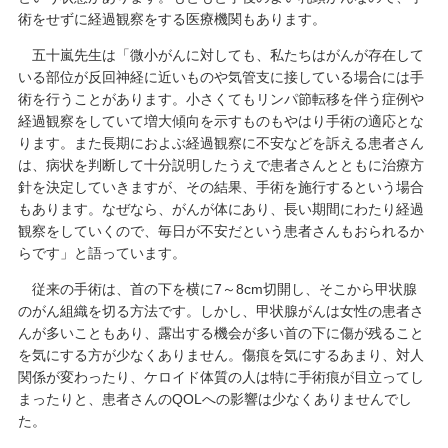
術をせずに経過観察をする医療機関もあります。
五十嵐先生は「微小がんに対しても、私たちはがんが存在して
いる部位が反回神経に近いものや気管支に接している場合には手
術を行うことがあります。小さくてもリンパ節転移を伴う症例や
経過観察をしていて増大傾向を示すものもやはり手術の適応とな
ります。また長期におよぶ経過観察に不安などを訴える患者さん
は、病状を判断して十分説明したうえで患者さんとともに治療方
針を決定していきますが、その結果、手術を施行するという場合
もあります。なぜなら、がんが体にあり、長い期間にわたり経過
観察をしていくので、毎日が不安だという患者さんもおられるか
らです」と語っています。
従来の手術は、首の下を横に7～8cm切開し、そこから甲状腺
のがん組織を切る方法です。しかし、甲状腺がんは女性の患者さ
んが多いこともあり、露出する機会が多い首の下に傷が残ること
を気にする方が少なくありません。傷痕を気にするあまり、対人
関係が変わったり、ケロイド体質の人は特に手術痕が目立ってし
まったりと、患者さんのQOLへの影響は少なくありませんでし
た。