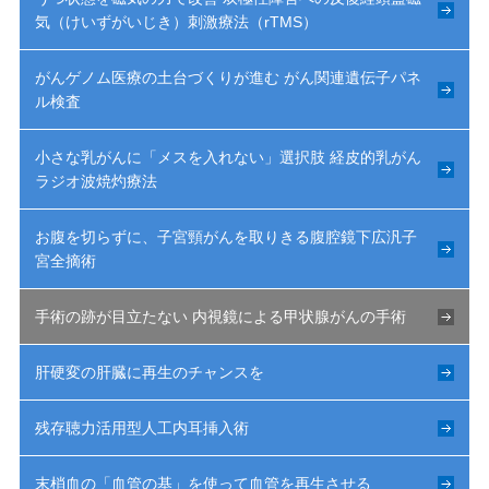
気（けいずがいじき）刺激療法（rTMS）
がんゲノム医療の土台づくりが進む がん関連遺伝子パネ
ル検査
小さな乳がんに「メスを入れない」選択肢 経皮的乳がん
ラジオ波焼灼療法
お腹を切らずに、子宮頸がんを取りきる腹腔鏡下広汎子
宮全摘術
手術の跡が目立たない 内視鏡による甲状腺がんの手術
肝硬変の肝臓に再生のチャンスを
残存聴力活用型人工内耳挿入術
末梢血の「血管の基」を使って血管を再生させる