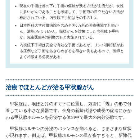
現在の手術は首の下に手術の傷跡が残る方法が主流だが、女性
に多いがんであることを考慮して、手術痕の目立たない方法が
検討されている。内視鏡下手術はその中の1つ。
日本医科大学付属病院を含め全国6カ所の医療機関で乳頭が
ん、濾胞(ろほう)がん、髄様がんを対象にした内視鏡下手術
が、先進医療Aの制度のもと実施されている。
内視鏡下手術は安全で有効な手術であるが、リンパ節転移があ
る症例など手術をあきらめざるを得ない例もあるので、医師と
よく相談する必要がある。
治療でほとんどが治る甲状腺がん
甲状腺は、喉ぼとけのすぐ下に位置し、気管に「蝶」の形で付
着している小さな臓器です。全身の新陳代謝や成長の促進にかか
わる甲状腺ホルモンを分泌する体の中で最大の内分泌腺です。
甲状腺ホルモンの分泌のバランスが崩れると、さまざまな症状
が現れます。例えば、甲状腺ホルモンの量が多すぎると、新陳代