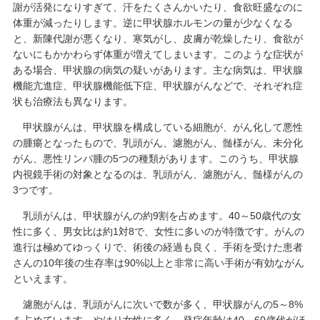
謝が活発になりすぎて、汗をたくさんかいたり、食欲旺盛なのに
体重が減ったりします。逆に甲状腺ホルモンの量が少なくなる
と、新陳代謝が悪くなり、寒気がし、皮膚が乾燥したり、食欲が
ないにもかかわらず体重が増えてしまいます。このような症状が
ある場合、甲状腺の病気の疑いがあります。主な病気は、甲状腺
機能亢進症、甲状腺機能低下症、甲状腺がんなどで、それぞれ症
状も治療法も異なります。
甲状腺がんは、甲状腺を構成している細胞が、がん化して悪性
の腫瘍となったもので、乳頭がん、濾胞がん、髄様がん、未分化
がん、悪性リンパ腫の5つの種類があります。このうち、甲状腺
内視鏡手術の対象となるのは、乳頭がん、濾胞がん、髄様がんの
3つです。
乳頭がんは、甲状腺がんの約9割を占めます。40～50歳代の女
性に多く、男女比は約1対8で、女性に多いのが特徴です。がんの
進行は極めてゆっくりで、術後の経過も良く、手術を受けた患者
さんの10年後の生存率は90%以上と非常に高い手術が有効ながん
といえます。
濾胞がんは、乳頭がんに次いで数が多く、甲状腺がんの5～8%