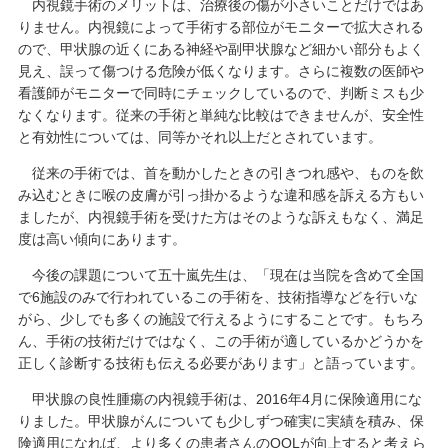
内視鏡手術のメリットは、治療後の傷が小さいことだけではあ
りません。内視鏡によって手術する部位がモニターで拡大される
ので、甲状腺の近くにある神経や副甲状腺など細かい部分もよく
見え、誤って傷つける危険が低くなります。さらに複数の医師や
看護師がモニターで同時にチェックしているので、判断ミスも少
なくなります。従来の手術と単純な比較はできませんが、安全性
と有効性については、同等かそれ以上だとされています。
従来の手術では、首を動かしたときの引きつれ感や、ものを飲
み込むときに喉の皮膚が引っ掛かるような違和感を訴える方もい
ましたが、内視鏡手術を受けた方はそのような訴えもなく、満足
度は高い傾向にあります。
今後の課題について五十嵐先生は、「現在は当院を含めて全国
で6施設のみで行われているこの手術を、技術指導などを行いな
がら、少しでも多くの施設で行えるようにすることです。もちろ
ん、手術の技術だけではなく、この手術が適しているかどうかを
正しく診断する技術も伝える必要があります」と語っています。
甲状腺の良性腫瘍の内視鏡手術は、2016年4月に保険適用にな
りました。甲状腺がんについても少しずつ確実に実績を積み、保
険適用になれば、より多くの患者さんのQOLが向上すると考えら