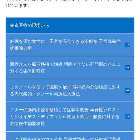
れています。
先進医療の現場から
妊娠を望む女性に、子宮を温存できる治療を 子宮腺筋症
病巣除去術
胆管がんを臓器移植で治療 切除できない肝門部のがんに
対する生体肝移植
エタノールを使って腫瘍を治す 膵神経内分泌腫瘍に対す
る内視鏡的エタノール局所注入療法
ドナーの腸内細菌を移植して症状を改善 再発性クロスト
リジオイデス・ディフィシル関連下痢症・腸炎に対する
糞便微生物叢移植
うつ状態を磁気の力で改善 双極性障害への反復経頭蓋磁