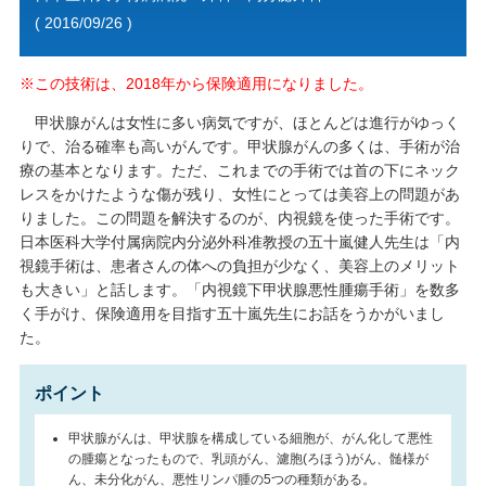
( 2016/09/26 )
※この技術は、2018年から保険適用になりました。
甲状腺がんは女性に多い病気ですが、ほとんどは進行がゆっく
りで、治る確率も高いがんです。甲状腺がんの多くは、手術が治
療の基本となります。ただ、これまでの手術では首の下にネック
レスをかけたような傷が残り、女性にとっては美容上の問題があ
りました。この問題を解決するのが、内視鏡を使った手術です。
日本医科大学付属病院内分泌外科准教授の五十嵐健人先生は「内
視鏡手術は、患者さんの体への負担が少なく、美容上のメリット
も大きい」と話します。「内視鏡下甲状腺悪性腫瘍手術」を数多
く手がけ、保険適用を目指す五十嵐先生にお話をうかがいまし
た。
ポイント
甲状腺がんは、甲状腺を構成している細胞が、がん化して悪性
の腫瘍となったもので、乳頭がん、濾胞(ろほう)がん、髄様が
ん、未分化がん、悪性リンパ腫の5つの種類がある。