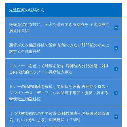
先進医療の現場から
妊娠を望む女性に、子宮を温存できる治療を 子宮腺筋症
病巣除去術
胆管がんを臓器移植で治療 切除できない肝門部のがんに
対する生体肝移植
エタノールを使って腫瘍を治す 膵神経内分泌腫瘍に対す
る内視鏡的エタノール局所注入療法
ドナーの腸内細菌を移植して症状を改善 再発性クロスト
リジオイデス・ディフィシル関連下痢症・腸炎に対する
糞便微生物叢移植
うつ状態を磁気の力で改善 双極性障害への反復経頭蓋磁
気（けいずがいじき）刺激療法（rTMS）