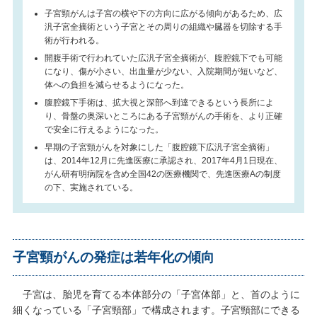
子宮頸がんは子宮の横や下の方向に広がる傾向があるため、広
汎子宮全摘術という子宮とその周りの組織や臓器を切除する手
術が行われる。
開腹手術で行われていた広汎子宮全摘術が、腹腔鏡下でも可能
になり、傷が小さい、出血量が少ない、入院期間が短いなど、
体への負担を減らせるようになった。
腹腔鏡下手術は、拡大視と深部へ到達できるという長所によ
り、骨盤の奥深いところにある子宮頸がんの手術を、より正確
で安全に行えるようになった。
早期の子宮頸がんを対象にした「腹腔鏡下広汎子宮全摘術」
は、2014年12月に先進医療に承認され、2017年4月1日現在、
がん研有明病院を含め全国42の医療機関で、先進医療Aの制度
の下、実施されている。
子宮頸がんの発症は若年化の傾向
子宮は、胎児を育てる本体部分の「子宮体部」と、首のように
細くなっている「子宮頸部」で構成されます。子宮頸部にできる