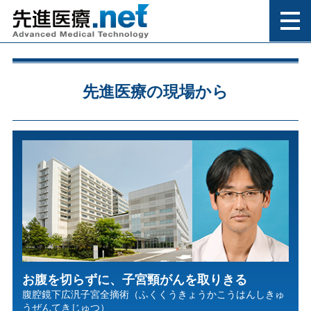
先進医療の現場から
お腹を切らずに、子宮頸がんを取りきる
腹腔鏡下広汎子宮全摘術（ふくくうきょうかこうはんしきゅ
うぜんてきじゅつ）