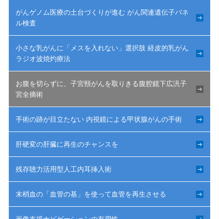
がんゲノム医療の土台づくりが進む がん関連遺伝子パネ
ル検査
小さな乳がんに「メスを入れない」選択肢 経皮的乳がん
ラジオ波焼灼療法
お腹を切らずに、子宮頸がんを取りきる腹腔鏡下広汎子
宮全摘術
手術の跡が目立たない 内視鏡による甲状腺がんの手術
肝硬変の肝臓に再生のチャンスを
残存聴力活用型人工内耳挿入術
末梢血の「血管の基」を使って血管を再生させる