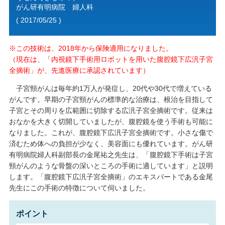
がん研有明病院 婦人科
( 2017/05/25 )
※この技術は、2018年から保険適用になりました。
（現在は、「内視鏡下手術用ロボットを用いた腹腔鏡下広汎子宮
全摘術」が、先進医療に承認されています）
子宮頸がんは毎年約1万人が発症し、20代や30代で増えている
がんです。早期の子宮頸がんの標準的な治療は、根治を目指して
子宮とその周りを広範囲に切除する広汎子宮全摘術です。従来は
おなかを大きく切開していましたが、腹腔鏡を使う手術も可能に
なりました。これが、腹腔鏡下広汎子宮全摘術です。小さな傷で
済むため体への負担が少なく、美容面にも優れています。がん研
有明病院婦人科副部長の金尾祐之先生は、「腹腔鏡下手術は子宮
頸がんのような骨盤の深いところの手術に適しています」と説明
します。「腹腔鏡下広汎子宮全摘術」のエキスパートである金尾
先生にこの手術の特徴について伺いました。
ポイント