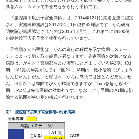
具を入れ、カメラで中を見ながら行う手術です。
「腹腔鏡下広汎子宮全摘術」は、2014年12月に先進医療に認定
され、実施医療施設は2017年4月1日現在42施設です。がん研有
明病院が施設認定されたのは2015年2月で、これまでに約100例
の腹腔鏡下広汎子宮全摘術を行っています。
子宮頸がんの手術は、がんの進行の程度を示す病期（ステー
ジ）によって切り取る範囲が異なります。先進医療の対象となる
病期は、がんが子宮頸部および膣壁にとどまっているIA2期、IB1
期、IIA1期の早期がんです（図2）。IA期は「微小浸潤（びしょう
しんじゅん）がん」と呼ばれ、がんは肉眼ではほとんど見えませ
ん。IB期以上は肉眼でがんが確認できますが、4cmを超えるIB2
期、IIA2期は先進医療の対象外です。なお、ごく早期のIA1期は切
除する範囲が狭い別の術式で行われます。
図2 腹腔鏡下広汎子宮全摘術の対象病期