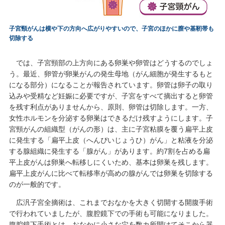
子宮頸がんは横や下の方向へ広がりやすいので、子宮のほかに膣や基靭帯も
切除する
では、子宮頸部の上方向にある卵巣や卵管はどうするのでしょ
う。最近、卵管が卵巣がんの発生母地（がん細胞が発生するもと
になる部分）になることが報告されています。卵管は卵子の取り
込みや受精など妊娠に必要ですが、子宮をすべて摘出すると卵管
を残す利点がありませんから、原則、卵管は切除します。一方、
女性ホルモンを分泌する卵巣はできるだけ残すようにします。子
宮頸がんの組織型（がんの形）は、主に子宮粘膜を覆う扁平上皮
に発生する「扁平上皮（へんぴいじょうひ）がん」と粘液を分泌
する腺組織に発生する「腺がん」があります。約7割を占める扁
平上皮がんは卵巣へ転移しにくいため、基本は卵巣を残します。
扁平上皮がんに比べて転移率が高めの腺がんでは卵巣を切除する
のが一般的です。
広汎子宮全摘術は、これまでおなかを大きく切開する開腹手術
で行われていましたが、腹腔鏡下での手術も可能になりました。
腹腔鏡下手術とは、おなかに小さな穴を数カ所開けてそこから器