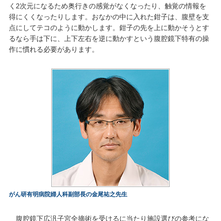
く2次元になるため奥行きの感覚がなくなったり、触覚の情報を
得にくくなったりします。おなかの中に入れた鉗子は、腹壁を支
点にしてテコのように動かします。鉗子の先を上に動かそうとす
るなら手は下に、上下左右を逆に動かすという腹腔鏡下特有の操
作に慣れる必要があります。
がん研有明病院婦人科副部長の金尾祐之先生
腹腔鏡下広汎子宮全摘術を受けるに当たり施設選びの参考にな