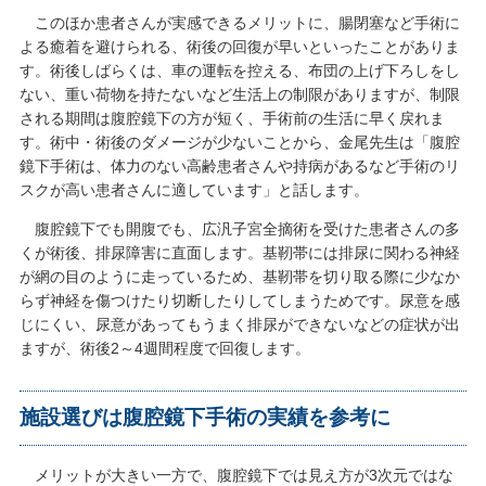
このほか患者さんが実感できるメリットに、腸閉塞など手術に
よる癒着を避けられる、術後の回復が早いといったことがありま
す。術後しばらくは、車の運転を控える、布団の上げ下ろしをし
ない、重い荷物を持たないなど生活上の制限がありますが、制限
される期間は腹腔鏡下の方が短く、手術前の生活に早く戻れま
す。術中・術後のダメージが少ないことから、金尾先生は「腹腔
鏡下手術は、体力のない高齢患者さんや持病があるなど手術のリ
スクが高い患者さんに適しています」と話します。
腹腔鏡下でも開腹でも、広汎子宮全摘術を受けた患者さんの多
くが術後、排尿障害に直面します。基靭帯には排尿に関わる神経
が網の目のように走っているため、基靭帯を切り取る際に少なか
らず神経を傷つけたり切断したりしてしまうためです。尿意を感
じにくい、尿意があってもうまく排尿ができないなどの症状が出
ますが、術後2～4週間程度で回復します。
施設選びは腹腔鏡下手術の実績を参考に
メリットが大きい一方で、腹腔鏡下では見え方が3次元ではな