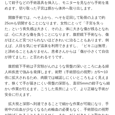
して鉗子などの手術器具を挿入し、モニターを見ながら手術を進
めます。切り取った子宮は膣から体外へ取り出します。
開腹手術では、へそ上から、へそを迂回して恥骨の上まで約
25cmも切開することになります。女性にとって「子宮を失っ
た」という喪失感は大きく、その上、体に大きな傷が残るとなれ
ば、心に大きな傷を負うことになります。腹腔鏡下手術なら、傷
がほとんど見つけられないほどきれいに治ることもあります。例
えば、人目を気にせず温泉を利用できますし、「ビキニは無理」
と諦めることもありません。患者さんからは「傷が小さくて自信
が持てました」と言われるそうです。
腹腔鏡下手術は子宮頸がんのような骨盤の深いところにある婦
人科疾患で強みを発揮します。術野（手術部位の視野）が5〜10
倍に拡大されるため、肉眼では確認しにくいところもよく見えま
す。狭くて手が届きにくい骨盤の深部も、直径5mmの鉗子なら細
かい作業が行えます。こうした長所によって、より正確な手術が
安全に行えます。
拡大視と深部へ到達できることで細かな作業が可能になり、手
術中の出血が少なくなるため輸血の必要もなく、手術部位の視野
が妨げられることもありません。また、がんがきちんと取れたか