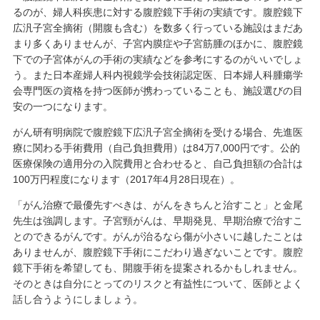
るのが、婦人科疾患に対する腹腔鏡下手術の実績です。腹腔鏡下
広汎子宮全摘術（開腹も含む）を数多く行っている施設はまだあ
まり多くありませんが、子宮内膜症や子宮筋腫のほかに、腹腔鏡
下での子宮体がんの手術の実績などを参考にするのがいいでしょ
う。また日本産婦人科内視鏡学会技術認定医、日本婦人科腫瘍学
会専門医の資格を持つ医師が携わっていることも、施設選びの目
安の一つになります。
がん研有明病院で腹腔鏡下広汎子宮全摘術を受ける場合、先進医
療に関わる手術費用（自己負担費用）は84万7,000円です。公的
医療保険の適用分の入院費用と合わせると、自己負担額の合計は
100万円程度になります（2017年4月28日現在）。
「がん治療で最優先すべきは、がんをきちんと治すこと」と金尾
先生は強調します。子宮頸がんは、早期発見、早期治療で治すこ
とのできるがんです。がんが治るなら傷が小さいに越したことは
ありませんが、腹腔鏡下手術にこだわり過ぎないことです。腹腔
鏡下手術を希望しても、開腹手術を提案されるかもしれません。
そのときは自分にとってのリスクと有益性について、医師とよく
話し合うようにしましょう。