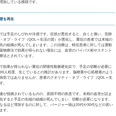
増加している模様です。
管を再生
では手足のしびれや冷感です。症状が悪化すると、歩くと痛い、安静
・オブ・ライフ（QOL＝生活の質）が悪化し、重症の患者では末端の
先の組織が死んでしまいます。この治療は、軽症患者に対しては運動
薬物療法で効果が得られない場合には、血管のバイパス術やステント
療法とされています。
で効果が得られない重症の閉塞性動脈硬化症で、手足の切断が必要に
000人程度、生じているとの推計があります。脳梗塞や心筋梗塞のよう
病気ではありませんが、患者のクオリティ・オブ・ライフ（QOL＝生
す。
連が指摘されているものの、原因不明の疾患です。末梢の血管が詰ま
化すると手足の先端の組織が死んでしまい、切断が必要になります。
なるほど増加するのに対して、バージャー病は20代や30代などの若い
ます。