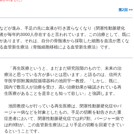
第2回 >>
などが進み、手足の先に血液が行き渡らなくなり（閉塞性動脈硬化
者が毎年約3000人存在すると言われています。この治療として、既に
があります。それは、自分の骨髄液から採取した細胞を血流が悪くな
る血管新生療法（骨髄細胞移植による血管新生療法）です。
「再生医療というと、まだまだ研究段階のもので、未来の治
療法と思っている方が多いとは思います」と語るのは、信州大
学医学部附属病院循環器科の池田宇一教授。「しかし、既に、
国内で数百人が治療を受け、高い治療効果が確認されている再
生医療があることを是非とも知って欲しい」と強調します。
池田教授らが行っている再生医療は、閉塞性動脈硬化症やバ
ージャー病などを対象としたもの。手足の切断を勧告された重
症患者において、閉塞性動脈硬化症では約7割、バージャー病で
は約9割が、この血管新生療法により手足の切断を回避できてい
るということです。