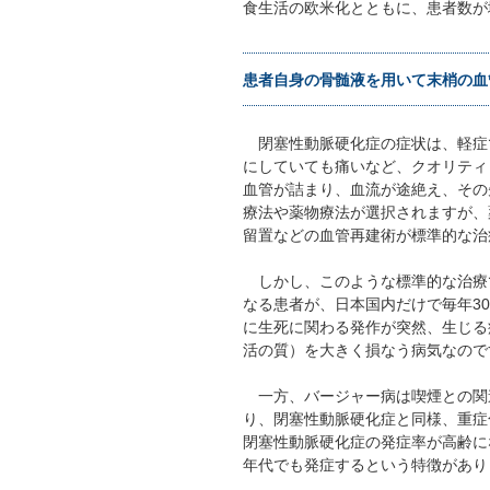
食生活の欧米化とともに、患者数が
患者自身の骨髄液を用いて末梢の血
閉塞性動脈硬化症の症状は、軽症
にしていても痛いなど、クオリティ
血管が詰まり、血流が途絶え、その
療法や薬物療法が選択されますが、
留置などの血管再建術が標準的な治
しかし、このような標準的な治療
なる患者が、日本国内だけで毎年3
に生死に関わる発作が突然、生じる
活の質）を大きく損なう病気なので
一方、バージャー病は喫煙との関
り、閉塞性動脈硬化症と同様、重症
閉塞性動脈硬化症の発症率が高齢に
年代でも発症するという特徴があり