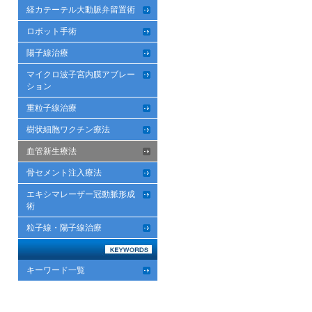
経カテーテル大動脈弁留置術
ロボット手術
陽子線治療
マイクロ波子宮内膜アブレー
ション
重粒子線治療
樹状細胞ワクチン療法
血管新生療法
骨セメント注入療法
エキシマレーザー冠動脈形成
術
粒子線・陽子線治療
キーワード一覧