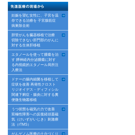
妊娠を望む女性に、子宮を温
存できる治療を 子宮腺筋症
病巣除去術
胆管がんを臓器移植で治療
切除できない肝門部のがんに
対する生体肝移植
エタノールを使って腫瘍を治
す 膵神経内分泌腫瘍に対す
る内視鏡的エタノール局所注
入療法
ドナーの腸内細菌を移植して
症状を改善 再発性クロスト
リジオイデス・ディフィシル
関連下痢症・腸炎に対する糞
便微生物叢移植
うつ状態を磁気の力で改善
双極性障害への反復経頭蓋磁
気（けいずがいじき）刺激療
法（rTMS）
がんゲノム医療の土台づくり