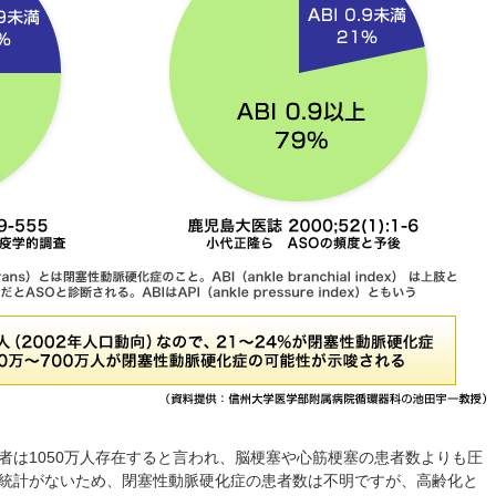
は1050万人存在すると言われ、脳梗塞や心筋梗塞の患者数よりも圧
統計がないため、閉塞性動脈硬化症の患者数は不明ですが、高齢化と