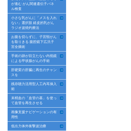
が進む がん関連遺伝子パネ
ル検査
小さな乳がんに「メスを入れ
ない」選択肢 経皮的乳がん
ラジオ波焼灼療法
お腹を切らずに、子宮頸がん
を取りきる 腹腔鏡下広汎子
宮全摘術
手術の跡が目立たない内視鏡
による甲状腺がんの手術
肝硬変の肝臓に再生のチャン
スを
残存聴力活用型人工内耳挿入
術
末梢血の「血管の基」を使っ
て血管を再生させる
画像支援ナビゲーションの有
用性
低出力体外衝撃波治療