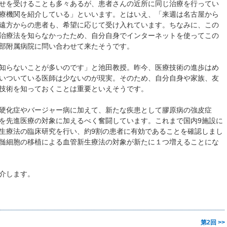
せを受けることも多々あるが、患者さんの近所に同じ治療を行ってい
療機関を紹介している」といいます。とはいえ、「来週は名古屋から
遠方からの患者も、希望に応じて受け入れています。ちなみに、この
治療法を知らなかったため、自分自身でインターネットを使ってこの
部附属病院に問い合わせて来たそうです。
知らないことが多いのです」と池田教授。昨今、医療技術の進歩はめ
いついている医師は少ないのが現実。そのため、自分自身や家族、友
技術を知っておくことは重要といえそうです。
硬化症やバージャー病に加えて、新たな疾患として膠原病の強皮症
を先進医療の対象に加えるべく奮闘しています。これまで国内9施設に
生療法の臨床研究を行い、約9割の患者に有効であることを確認しまし
髄細胞の移植による血管新生療法の対象が新たに１つ増えることにな
介します。
第2回 >>