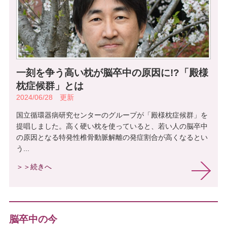
一刻を争う高い枕が脳卒中の原因に!?「殿様
枕症候群」とは
2024/06/28 更新
国立循環器病研究センターのグループが「殿様枕症候群」を
提唱しました。高く硬い枕を使っていると、若い人の脳卒中
の原因となる特発性椎骨動脈解離の発症割合が高くなるとい
う...
＞＞続きへ
脳卒中の今